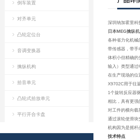
产品详
倒车装置
对齐单元
深圳纳加霍里科
日本MEG擒纵机
凸轮定位台
各种省力化机械
带传感器，带手
音调变换器
体积小但精确的
擒纵机构
输入）类型通过
在生产现场的位
拾音单元
X9702C用
1个旋转反应器
凸轮式拾放单元
相比，具有更强
对工件的横向载荷
平行开合卡盘
通过滚轮使滑块
机构因为是摇杆
脉冲控制电机X63
技术特点