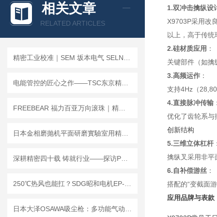
相关文章
1.双冲击擒纵设
查看全部产品 >>
X9703P采
RELATED ARTICLES
以上，高于传统
2.硅材质应用
：
精密工业校准｜SEM 坂本电气 SELN-121BM 双轴数字水平仪 测平稳定好用
关键部件（如擒纵
3.高频运作
：
电能管控的匠心之作——TSC东京精电核心电力器件深度解析
支持4Hz（28
4.直接脉冲传输
FREEBEAR 福力百亚万向滚珠｜精密顺滑，稳定承载
优化了齿轮系与
创新结构
日本金相磨抛机平面研磨實驗室用精密機械專業設備工具
5.三维立体杠杆
擒纵叉采用非平
深耕精密四十载 铸就行业——探访PMT先锋机床株式会社的技术坚守之路
6.自补偿游丝
：
250℃热风也能扛？SDG昭和电机EP-75THT，小机身里的“耐热稳压派”
搭配的“变截面
应用品牌与表款
日本大泽OSAWA吸尘枪：多功能气动技术重塑工业清洁新生态