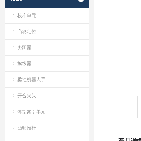
校准单元
凸轮定位
变距器
擒纵器
柔性机器人手
开合夹头
薄型索引单元
凸轮推杆