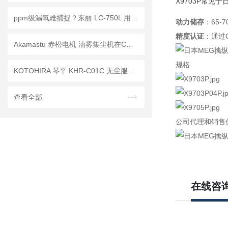
X9703P常见于
ppm级漏氧难捕捉？东丽 LC-750L 用氧化锆技术守住高纯气体的质量底线
动力储存
：65
精度认证
：通过
Akamastu 赤松电机 油雾集尘机在CMP研磨设备上的应用
规格
KOTOHIRA 琴平 KHR-C01C 无尘服除尘机的的除静电功能具体是如何实现的？
查看全部
公司代理和销售
在线咨