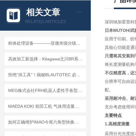
产品详
相关文章
RELATED ARTICLES
深圳纳加霍里科
日本MUTOH/
应用于印刷、纺
粉体处理设备————亚微米级分级处理
其核心功能是通
只需将其安装到手
高效加工新选择：Kitagawa北川BR系列动力卡盘，实现01mm TIR精度与极速换爪
将长度测量机构
不仅精度高，还
拒绝“掉工具”！揭秘BLAUTOTEC 必爱路 QC-166 快换盘的机械锁止逻辑
分辨率可自由设定
配。
MEG株式会社FRH机器人柔性手各型号技术介绍
采用耐冲击、耐
MAEDA KOKI 前田工机 气体用流量计｜精准监测 适配多工况气体流量检测
充分考虑使用环
主要特点
如何正确维护IMAO今尾六角型快换夹具延长使用寿命？
1.高精度测量
采用分光光度技