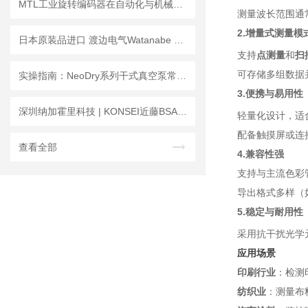
MTL工业旋转编码器在自动化与机械制造中的关键作用
测量波长范围通
2.增量式测量模
日本原装品进口 渡边电气Watanabe 信号转换器
支持
点测量
和
扫
可存储多组数据
实操指南：NeoDry系列干式真空泵常见问题解析与检测报告
3.便携与易用性
深圳纳加霍里科技 | KONSEI近藤BSA超小型平行气爪
轻量化设计，适
配备触摸屏或连
查看全部
4.兼容性强
支持与主流色彩管
导出格式多样（如
5.稳定与耐用性
采用抗干扰光学
应用场景
印刷行业
：检测
纺织业
：测量布料