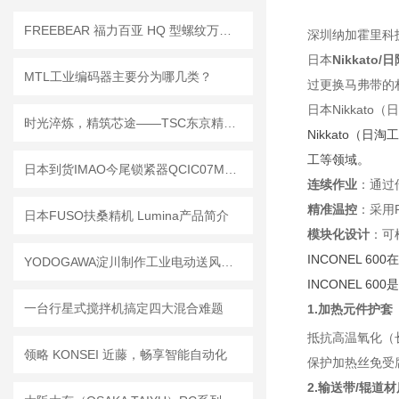
FREEBEAR 福力百亚 HQ 型螺纹万向球——狭小设备轻量化移栽专用！
深圳纳加霍里科
日本
Nikkat
MTL工业编码器主要分为哪几类？
过更换马弗带的
日本Nikkat
时光淬炼，精筑芯途——TSC东京精电的迭代之路与业务深耕
Nikkato
工等领域。
日本到货IMAO今尾锁紧器QCIC07M12-3P
连续作业
：通过
精准温控
：采用
日本FUSO扶桑精机 Lumina产品简介
模块化设计
：可
INCONEL 6
YODOGAWA淀川制作工业电动送风机说明
INCONEL 6
一台行星式搅拌机搞定四大混合难题
1.加热元件护套
抵抗高温氧化（长
领略 KONSEI 近藤，畅享智能自动化
保护加热丝免受
2.输送带/辊道材