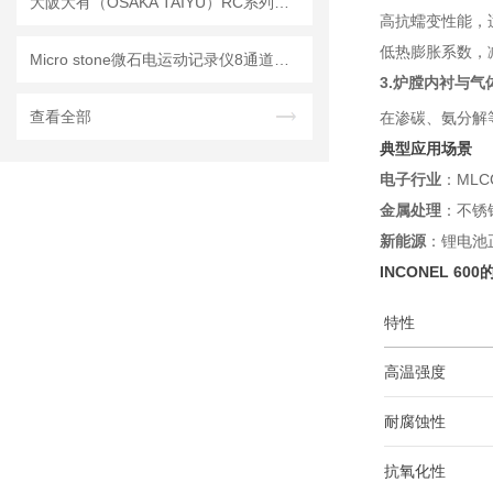
大阪大有（OSAKA TAIYU）RC系列RC-1、RC2、油桶搬运设备简介
高抗蠕变性能，
低热膨胀系数，
Micro stone微石电运动记录仪8通道紧凑型无线电运动记录仪MVP-RF8-JC简介
3.炉膛内衬与气
查看全部
在渗碳、氨分解
典型应用场景
电子行业
：ML
金属处理
：不锈
新能源
：锂电池
INCONEL 60
特性
高温强度
耐腐蚀性
抗氧化性