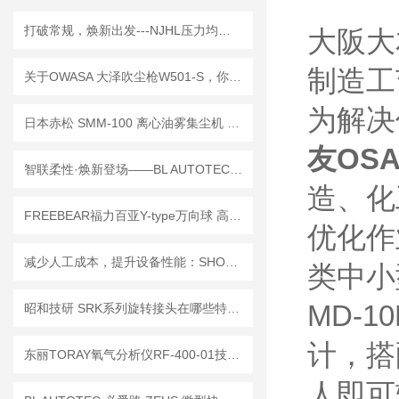
打破常规，焕新出发---NJHL压力均质机
大阪大
制造工
关于OWASA 大泽吹尘枪W501-S，你可能不知道的几个使用细节
为解决
日本赤松 SMM-100 离心油雾集尘机 无滤芯免维护机床油雾收集设备
友OSA
智联柔性·焕新登场——BL AUTOTEC必爱路新品GC系列快换器技术解析
造、化
FREEBEAR福力百亚Y-type万向球 高效运输
优化作
减少人工成本，提升设备性能：SHOWA电动泵 LCA系列润滑单元的核心优势
类中小
MD-
昭和技研 SRK系列旋转接头在哪些特殊工况下需要特别注意防锈蚀措施？
计，搭
东丽TORAY氧气分析仪RF-400-01技术文章
人即可