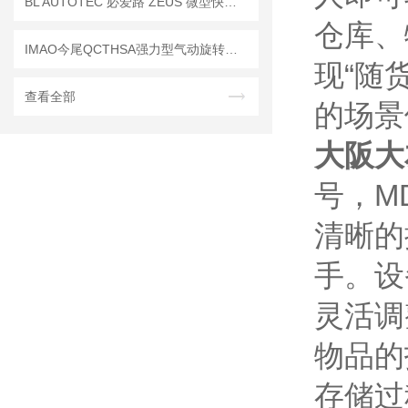
BL AUTOTEC 必爱路 ZEUS 微型快换盘 工作原理解析
仓库、
IMAO今尾QCTHSA强力型气动旋转夹钳｜强力夹持，高效旋转，赋能智造升级
现“随
查看全部
的场景
大阪大友
号，M
清晰的
手。设
灵活调
物品的
存储过