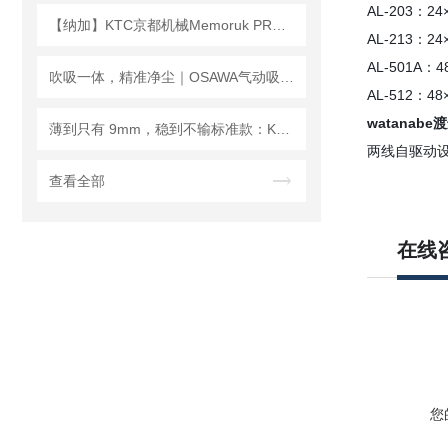
AL-203：
【纳加】KTC京都机械Memoruk PRO（棘轮头）
AL-213：
AL-501A
吹吸一体，精准净尘｜OSAWA气动吸尘喷枪W301应用案例
AL-512：
watanab
薄到只有 9mm，稳到不输标准款：KONSEI CKA‑70MS 实测解析
两线自驱动
查看全部
在线
您