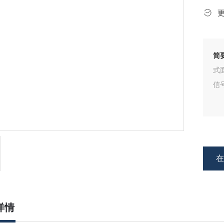
简
式
信
详情