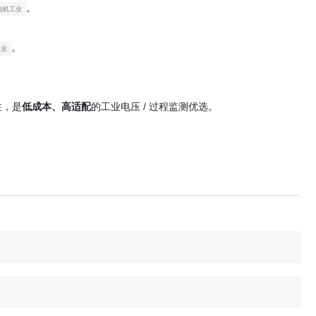
。
电机工业
。
。
工业
性，是
低成本、高适配
的工业电压 / 过程监测优选。