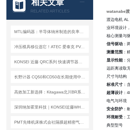
相关文章
RELATED ARTICLES
watanab
渡边电机 AL
业环境设计
MTL编码器：半导体纳米制造的良率基石与精度保障
核心测量与
信号驱动
：两
冲压模具移位选它！ATEC 爱泰克 PV-CAM 系列凸轮销孔万向球
测量范围
：精
显示性能
：分
KONSEI 近藤 QRC系列 快速调节器｜柔性对位 稳定作业
远距离读取
尺寸与结构
长野计器 CQ50和CD50在长期使用中的维护保养有什么不同？
标准尺寸
：含
高效加工新选择：Kitagawa北川BR系列动力卡盘，实现01mm TIR精度与极速换爪
超薄设计
：4
电气与环境
深圳纳加霍里科技｜KONSEI近藤WHB批次型晶圆搬运手 批量晶圆洁净转运专用
安全防护
：
环境耐受
：
PMT先锋机床株式会社隔膜超精密气动卡盘4HN6/4HN8产品详细介绍
典型型号