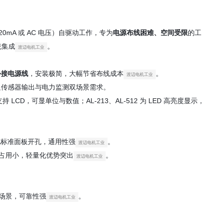
20mA 或 AC 电压）自驱动工作，专为
电源布线困难、空间受限
的工
统集成
。
渡辺电机工业
外接电源线
，安装极简，大幅节省布线成本
。
渡辺电机工业
，满足传感器输出与电力监测双场景需求。
）支持 LCD，可显单位与数值；AL-213、AL-512 为 LED 高亮度显示，
），匹配标准面板开孔，通用性强
。
渡辺电机工业
间占用小，轻量化优势突出
。
渡辺电机工业
场景，可靠性强
。
渡辺电机工业