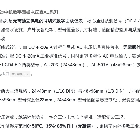
e渡边电机数字面板电压表AL系列
 系列是
无需独立供电的两线式数字面板仪表
，核心通过被测信号（DC 4~
，如储水设施、户外设备柜等，型号覆盖多尺寸标准，适配精密监测与系
驱动
线式设计，由 DC 4~20mA 过程信号或 AC 电压信号直接供电，
无需额
准适配 DC 4~20mA 工业标准信号，同时兼容多档位 AC 电压输入
 LCD/LED 两类型号，AL-203（24×48mm）、AL-501A（48×96mm
无压力
。
渡辺电机工业
两大主流规格，24×48mm（1/16 DIN）与 48×96mm（1/8 DIN
8×96mm 型号深度仅
22mm
，24×48mm 型号适配紧凑控制柜，安装空
耐压达标，绝缘性能稳定，符合工业电气安全标准，适配复杂工况。
工作温湿度范围
0~50℃、35%~85% RH（无凝露）
，兼顾室内外多数工业