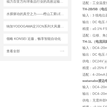
福力百亚万向球食品行业的高效运输解决方案
适配：工业温度
TH-2B/5B（
水膜驱动的真空之力——樫山工業LEH/LEM系列真空泵原理及维保要义
输入：3 线电位器
输出：DC 电压 /
纳加YODOGAWA淀川CN系列大风量电动送风
精度：±0.1% F
适配：位移、角
领略 KONSEI 近藤，畅享智能自动化
TH-1L（电流
输入：DC4–20
查看全部
输出：DC 电压 /
供电：DC24V
渡
精度：±0.25% 
适配：4–20m
watanabe渡
输入：DC4–20
输出：DC4–20
供电：无需外部