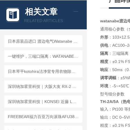
产品详
相关文章
RELATED ARTICLES
watanabe渡
通用核心参数（
外形
：103×12
日本原装品进口 渡边电气Watanabe 信号转换器
供电
：AC100–2
隔离
：三端隔离，
一键维护，三端口隔离：WATANABE渡边电气WSP系列信号转换器的革新设计
精度
：±0.1% 
响应
：50ms（0
日本琴平kotohira洁净室专用衣物除尘器KHR-C01C产品说明
调零调幅
：±5%
环境
：-5~+50
深圳纳加霍里科技｜大阪大友 RX-2 托盘型油桶搬运车，油桶装卸一步到位！
型号细分参数
深圳纳加霍里科技｜KONSEI 近藤 LHC 手动快换平行气爪
TH-2A/5A（
输入：Pt100 
FREEBEAR福力百亚万向滚珠AFU3836系列｜每一处细节，都为高效搬运而生
输出：DC 0–5V/1
精度：±0.1% F