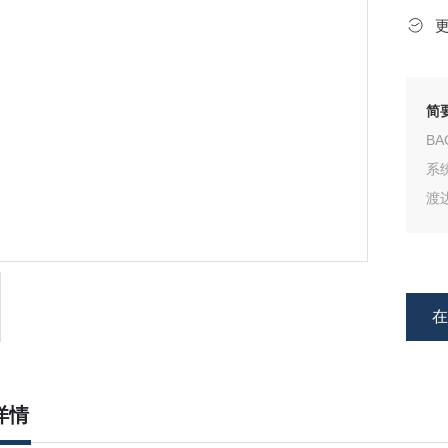
简
B
系
渡
之
我
壳;
详情