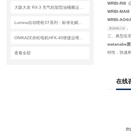
WRBI‑RI
大阪大友 RX-3 充气轮胎型油桶搬运车，户外 / 崎岖路面轻松转运！
WRBI‑MA
WRBI‑AO
Lumina自动喷枪ST系列：标准化赋能多元工业喷涂需求
。
渡辺电机工业
三、典型应
ONIKAZE赤松电机HFK-40便捷运维、稳定运行
watanab
特性，快速构
查看全部
在线
您