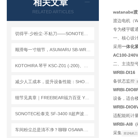
相关文章
RELATED ARTICLES
watanab
渡边电机（WA
专为楼宇暖通
切得平·少粉尘·不粘刀——SONOTEC 松泰克 SF-653 超声波切割机
一、核心设
采用
一体化紧
顺滑每一寸细节，ASUMARU SB-WR30R 滑纸带你解锁丝滑新体验
AC100‑240
二、主流型
KOTOHIRA 琴平 KSC-Z01 (-200)、KSC-Y01 (-200) 滤网更换步骤说明
WRBI‑DI
备状态监控
减少人工成本，提升设备性能：SHOWA电动泵 LCA系列润滑单元的核心优势
WRBI‑DI
细节见真章｜FREEBEAR福力百亚 Y型万向球，守护您的每一道输送工序
设备，适合
WRBI‑DI
SONOTEC松泰克 SF-3400 II超声波切割机「实时负载监测」功能解析
适配能耗计
WRBI‑AI
车间粉尘总是清不净？聊聊 OSAWA 大泽 SC 系列的“吸尘逻辑”
采集
渡辺电机工