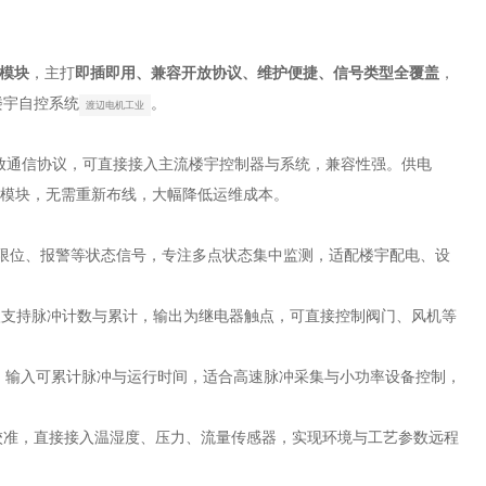
 模块
，主打
即插即用、兼容开放协议、维护便捷、信号类型全覆盖
，
楼宇自控系统
。
渡辺电机工业
放通信协议，可直接接入主流楼宇控制器与系统，兼容性强。供电
模块，无需重新布线，大幅降低运维成本。
关、限位、报警等状态信号，专注多点状态集中监测，适配楼宇配电、设
，输入支持脉冲计数与累计，输出为继电器触点，可直接控制阀门、风机等
体管输出，输入可累计脉冲与运行时间，适合高速脉冲采集与小功率设备控制，
滤波与校准，直接接入温湿度、压力、流量传感器，实现环境与工艺参数远程