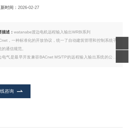
更新时间：
2026-02-27
要描述：
watanabe渡边电机远程输入输出WRBI系列
ACnet，一种标准化的开放协议，统一了自动建筑管理和控制系统子
统的通信规范。
边电气是最早开发兼容BACnet MS/TP的远程输入输出系统的公司
一，旨在实现能够恰当地应对多样化需求的系统。
们有两种产品线：WBI系列，采用可拆卸端子块，采用小巧薄的外
以及WRBI系列，形状与现有LonWorks®远程I/O相同。
在线咨询