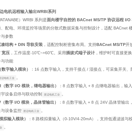
e渡边电机远程输入输出WRBI系列
TANABE）WRBI 系列是
面向楼宇自控的 BACnet MS/TP 协议远程 I/O
、配电、环境监控等场景的分散式数据采集与控制设计，适配 BACnet 
计与参数
凑结构 + DIN 导轨安装
，适配控制柜密集布局。支持
BACnet MS/TP
开
V 宽压
，工作温度‑10℃~+60℃。采用
插拔式端子设计
，维护时可直接更换
号与功能
16（数字输入模块）
：16 点数字输入，支持干接点 / 湿接点，可采集开
。
渡辺电机工业
O8R（数字 I/O 模块，继电器输出）
：8 点数字输入 + 8 点继电器输出
楼宇设备启停与联动控制
。
渡辺电机工业
O8V（数字 I/O 模块，晶体管输出）
：8 点数字输入 + 8 点 24V 晶
量与设备监控
。
渡辺电机工业
8（模拟输入模块）
：8 路模拟量输入（0‑10V/4‑20mA），支持低通
。
业