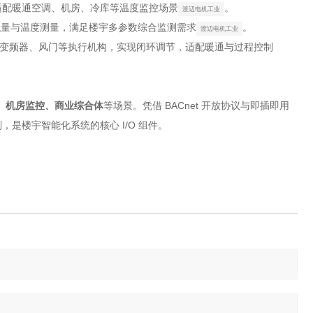
号，适配暖通空调、机房、冷库等温度监控场景
。
渡辺电机工业
兼顾模拟量与温度测量，满足楼宇多参数综合监测需求
。
渡辺电机工业
阀门、变频器、风门等执行机构，实现闭环调节，适配暖通与过程控制
、机房监控、商业综合体
等场景。凭借 BACnet 开放协议与即插即用
是楼宇智能化系统的核心 I/O 组件。