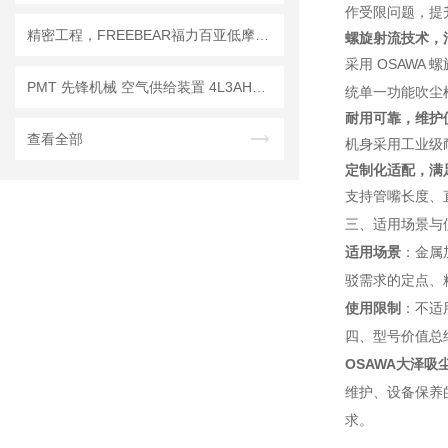
作受限问题，提
精密工程，FREEBEAR福力百亚低摩擦万向滚珠让每次转动都精准无误
螺旋射流技术，
采用 OSAW
PMT 先锋机械 空气供给装置 4L3AHPR｜数控车床主轴多路介质输送方案
统单一功能吹尘
耐用可靠，维护
查看全部
机身采用工业级
定制化适配，满
支持管嘴长度、
三、适用场景与
适用场景
：金属
驳需求的定点、
使用限制
：不适
四、型号价值总
OSAWA大泽吸尘
维护、设备保养
求。