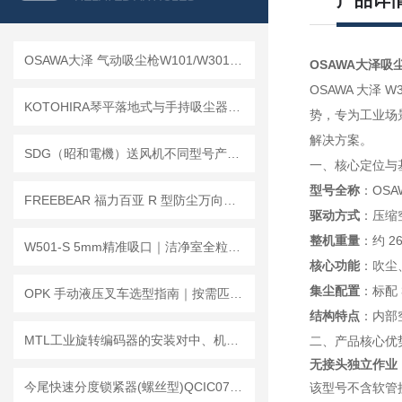
产品详
OSAWA大泽 气动吸尘枪W101/W301系列｜工业清洁神器，吹吸一体更高效
OSAWA大泽吸尘
OSAWA 大泽 
KOTOHIRA琴平落地式与手持吸尘器：优缺点解析及选型指南
势，专为工业场
解决方案。
SDG（昭和電機）送风机不同型号产品对比分析
一、核心定位与
型号全称
：OSA
FREEBEAR 福力百亚 R 型防尘万向球，360° 移位顺滑不卡滞！
驱动方式
：压缩
整机重量
：约 
W501-S 5mm精准吸口｜洁净室全粒径颗粒清洁适配解析
核心功能
：吹尘
集尘配置
：标配
OPK 手动液压叉车选型指南｜按需匹配工况，轻松提升仓储搬运效率
结构特点
：内部
MTL工业旋转编码器的安装对中、机械连接与电气接线注意事项
二、产品核心优
无接头独立作业
今尾快速分度锁紧器(螺丝型)QCIC07M12-3P
该型号不含软管