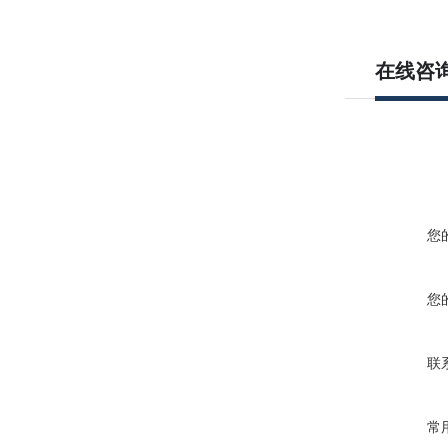
在线咨
您
您
联
常