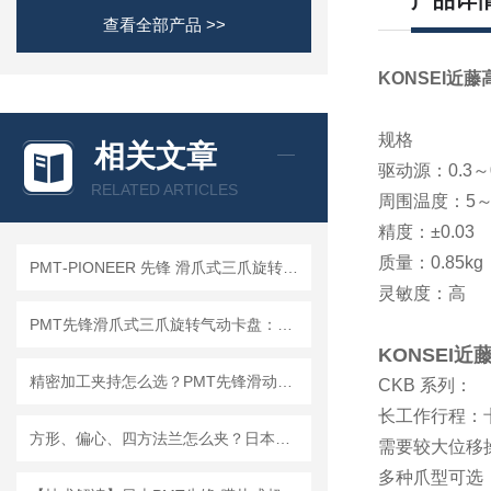
产品详
查看全部产品 >>
KONSEI近
规格
相关文章
驱动源：0.3～0
RELATED ARTICLES
周围温度：5～
精度：±0.03
质量：0.85kg
PMT‑PIONEER 先锋 滑爪式三爪旋转气动卡盘 83‑3‑2.5 / 125‑3‑2.5
灵敏度：高
PMT先锋滑爪式三爪旋转气动卡盘：车间高频故障与排查处理指南
KONSEI
精密加工夹持怎么选？PMT先锋滑动式气动卡盘选型思路解析
CKB 系列：
长工作行程：
方形、偏心、四方法兰怎么夹？日本PMT先锋异形件专用四爪卡盘给出答案
需要较大位移
多种爪型可选