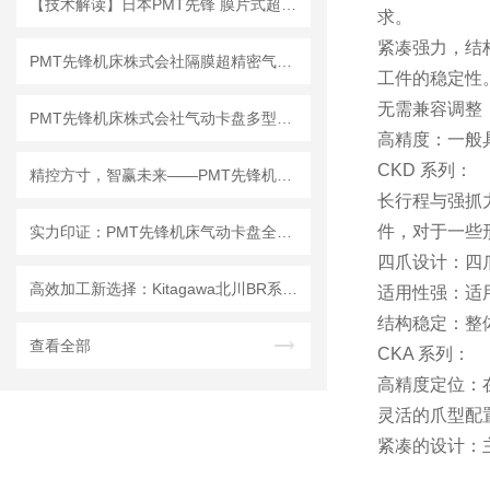
【技术解读】日本PMT先锋 膜片式超精密气动卡盘 4HN8-3-Q 工作原理
求。
紧凑强力，结
PMT先锋机床株式会社隔膜超精密气动卡盘4HN6/4HN8产品详细介绍
工件的稳定性
无需兼容调整
PMT先锋机床株式会社气动卡盘多型号优点及应用场景解析
高精度：一般
CKD 系列：
精控方寸，智赢未来——PMT先锋机床气动卡盘全系列震撼亮相
长行程与强抓
件，对于一些
实力印证：PMT先锋机床气动卡盘全系列客户实测数据解读
四爪设计：四
高效加工新选择：Kitagawa北川BR系列动力卡盘，实现01mm TIR精度与极速换爪
适用性强：适
结构稳定：整
查看全部
CKA 系列：
高精度定位：
灵活的爪型配
紧凑的设计：