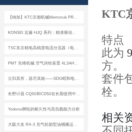
KTC
【纳加】KTC京都机械Memoruk PRO（棘轮头）
KONSEI 近藤 HJQ 系列：精准驱动工业未来
特点
TSC东京精电高精度电流分流器（电流分配器）
此为
9
方。
PMT 先锋机械 空气供给装置 4L3AHPR｜数控车床主轴多路介质输送方案
套件
尘归其所，器尽其能——SDG昭和电机三款集尘机核心细节解析
栓。
长野计器 CQ50和CD50在长期使用中的维护保养有什么不同？
Yodono脚轮的耐久性与高负载能力分析
相关
大阪大友 RX-3 充气轮胎型油桶搬运车，户外 / 崎岖路面轻松转运！
不同