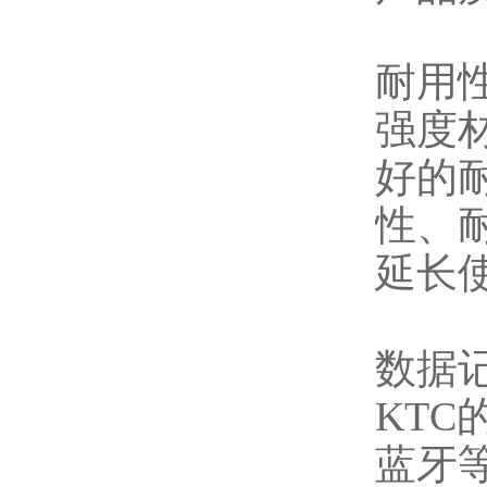
耐用
强度
好的
性、
延长使
数据
KT
蓝牙