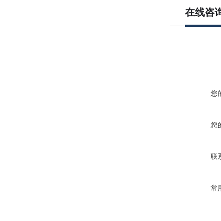
在线咨
您
您
联
常