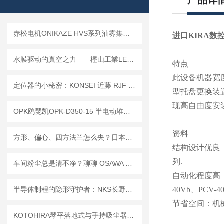
产品详
赤松电机ONIKAZE HVS系列油雾集成机：CNC加工中心静电油雾净化器
进口KIRA数
水膜驱动的真空之力——樫山工業LEH/LEM系列真空泵原理及维保要义
特点
此设备机器宽度
定位器的小秘密：KONSEI 近藤 RJF 小型旋转接头解析
型托盘更换装置
现高自由度安
OPK鸥琵凯OPK-D350-15 半电动堆高车 | 轻载仓储高效搬运
资料
方形、偏心、四方法兰怎么夹？日本PMT先锋异形件专用四爪卡盘给出答案
结构设计优良：
列.
车间粉尘总是清不净？聊聊 OSAWA 大泽 SC 系列的“吸尘逻辑”
自动化程度高
半导体制程的隐形守护者：NKS长野计器的四大核心系列产品
40Vb、PCV-
节省空间：机械
KOTOHIRA琴平落地式与手持吸尘器：优缺点解析及选型指南