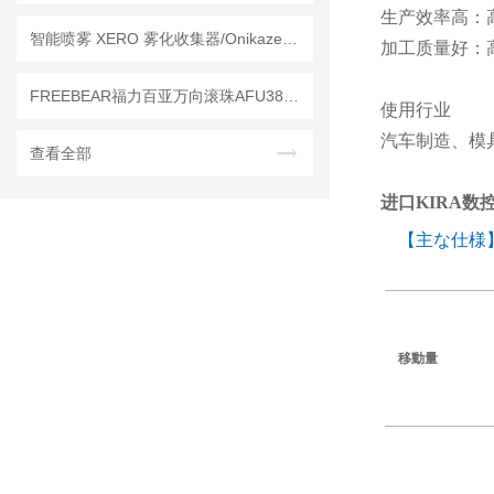
生产效率高：
智能喷雾 XERO 雾化收集器/Onikaze 智能雾化零
加工质量好：
FREEBEAR福力百亚万向滚珠AFU3836系列｜每一处细节，都为高效搬运而生
使用行业
汽车制造、模
查看全部
进口KIRA数
【主な仕様
移動量