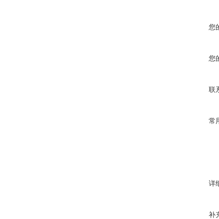
您
您
联
常
详
补