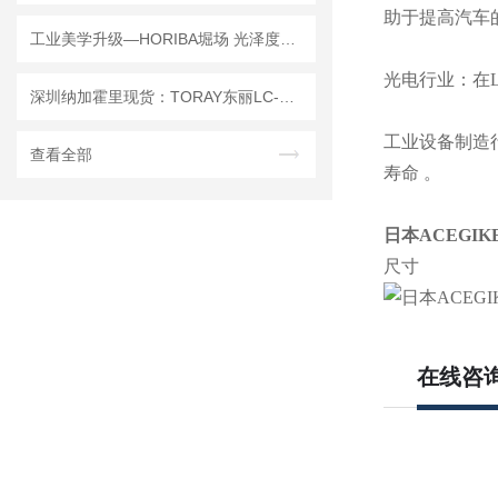
助于提高汽车
工业美学升级—HORIBA堀场 光泽度测定仪 IG-331光泽检查仪
光电行业：在
深圳纳加霍里现货：TORAY东丽LC-450A氧分析仪，适配半导体高纯制程监测
工业设备制造
查看全部
寿命 。
日本ACEGI
尺寸
在线咨