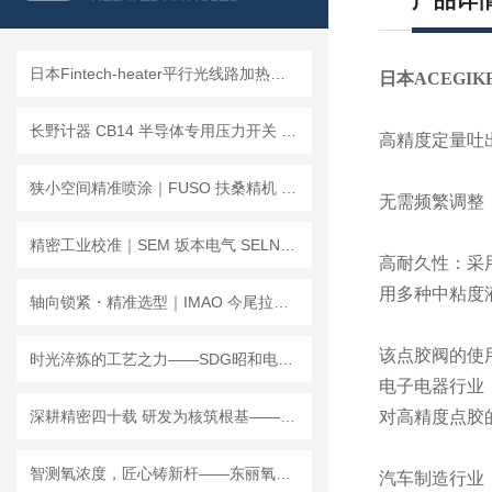
产品详
日本Fintech-heater平行光线路加热器在不同工业环境中的安装与调试
日本ACEGI
长野计器 CB14 半导体专用压力开关 维护保养注意事项
高精度定量吐
狭小空间精准喷涂｜FUSO 扶桑精机 Lumina HM 系列自动喷枪
无需频繁调整
精密工业校准｜SEM 坂本电气 SELN-121BM 双轴数字水平仪 测平稳定好用
高耐久性：采
用多种中粘度
轴向锁紧・精准选型｜IMAO 今尾拉杆式快速锁紧产品全系列选型指南
该点胶阀的使
时光淬炼的工艺之力——SDG昭和电机的深耕之路与产品矩阵
电子电器行业
深耕精密四十载 研发为核筑根基——解码PMT先锋机床株式会社的技术之路
对高精度点胶
智测氧浓度，匠心铸新杆——东丽氧气分析仪，解锁工业监测新范式
汽车制造行业