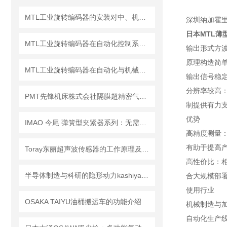
MTL工业旋转编码器的安装对中、机械连接与电气接线注意事项
深圳纳加霍
日本MTL薄
MTL工业旋转编码器在自动化控制系统中的应用介绍
输出形式
方
原理构造简
MTL工业旋转编码器在自动化与机械制造中的关键作用
输出信号稳
分辨率较高
PMT先锋机床株式会社隔膜超精密气动卡盘4HN6/4HN8产品详细介绍
制提供有力支
优势
IMAO 今尾 弹簧型夹紧器系列：无需工具的袖珍型夹紧器
高精度测量
有助于提高产
Toray东丽超声波传感器的工作原理及优势介绍
高性价比：
半导体制造与科研的隐形动力kashiyama樫山工业的选型指南与行业案例分析
合大规模部署
使用行业
OSAKA TAIYU油桶搬运车的功能介绍
机械制造与
自动化生产