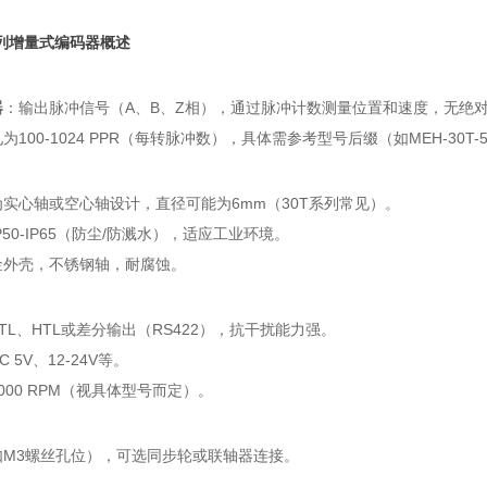
T系列增量式编码器概述
器
：输出脉冲信号（A、B、Z相），通过脉冲计数测量位置和速度，无绝
为100-1024 PPR（每转脉冲数），具体需参考型号后缀（如MEH-30T-50
实心轴或空心轴设计，直径可能为6mm（30T系列常见）。
P50-IP65（防尘/防溅水），适应工业环境。
金外壳，不锈钢轴，耐腐蚀。
TL、HTL或差分输出（RS422），抗干扰能力强。
C 5V、12-24V等。
000 RPM（视具体型号而定）。
如M3螺丝孔位），可选同步轮或联轴器连接。