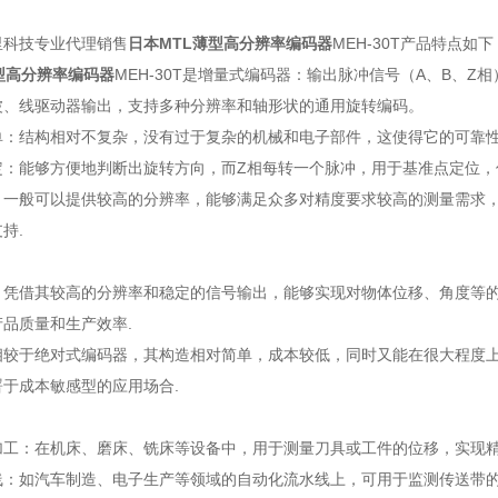
里科技专业代理销售
日本MTL薄型高分辨率编码器
MEH-30T产品特点如下
型高分辨率编码器
MEH-30T是增量式编码器：输出脉冲信号（A、B、
波、线驱动器输出，支持多种分辨率和轴形状的通用旋转编码。
单：结构相对不复杂，没有过于复杂的机械和电子部件，这使得它的可靠性
定：能够方便地判断出旋转方向，而Z相每转一个脉冲，用于基准点定位，
：一般可以提供较高的分辨率，能够满足众多对精度要求较高的测量需求，
持.
：凭借其较高的分辨率和稳定的信号输出，能够实现对物体位移、角度等
品质量和生产效率.
相较于绝对式编码器，其构造相对简单，成本较低，同时又能在很大程度
于成本敏感型的应用场合.
加工：在机床、磨床、铣床等设备中，用于测量刀具或工件的位移，实现精
线：如汽车制造、电子生产等领域的自动化流水线上，可用于监测传送带