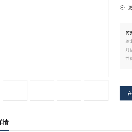
简
输
对
性
位
详情