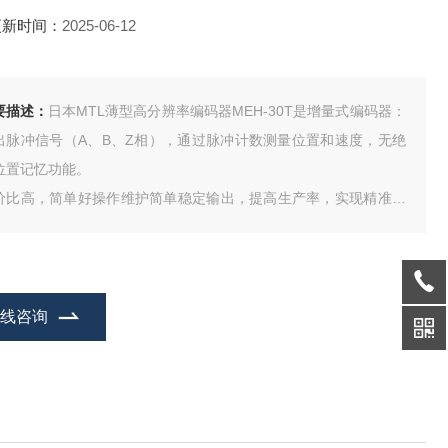
更新时间：
2025-06-12
要描述：
日本MTL薄型高分辨率编码器MEH-30T是增量式编码器：
出脉冲信号（A、B、Z相），通过脉冲计数测量位置和速度，无绝
位置记忆功能。
价比高，简单好操作维护简单稳定输出，提高生产率，实现精准定
，支持多种分辨率和轴形状的通用旋转编码。
在线咨询