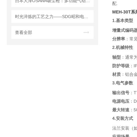
日本大泽OSAWA吸尘枪：多功能气动技术重塑工业清洁新生态
配.
MEH-30
时光淬炼的工艺之力——SDG昭和电机的深耕之路与产品矩阵
1.基本类型
增量式编码
查看全部
分辨率
：常见
2.机械特性
轴型
：通常为
防护等级
：I
材质
：铝合
3.电气参数
输出信号
：T
电源电压
：D
最大转速
：5
4.安装方式
法兰安装（
应用场景