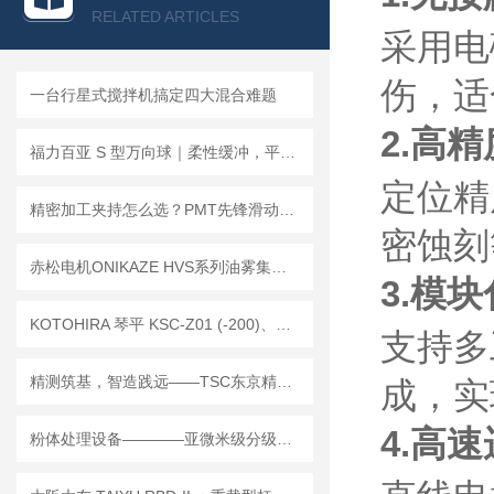
查看全部产品 >>
RELATED ARTICLES
采用电
伤，适
一台行星式搅拌机搞定四大混合难题
2.高
福力百亚 S 型万向球｜柔性缓冲，平稳输送
定位精
精密加工夹持怎么选？PMT先锋滑动式气动卡盘选型思路解析
密蚀刻
赤松电机ONIKAZE HVS系列油雾集成机：CNC加工中心静电油雾净化器
3.模
KOTOHIRA 琴平 KSC-Z01 (-200)、KSC-Y01 (-200) 滤网更换步骤说明
支持多
精测筑基，智造践远——TSC东京精电的深耕之路
成，实现
4.高
粉体处理设备————亚微米级分级处理