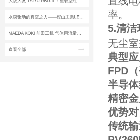
直线电
大阪大友 TAIYU RBD‑II ：重载型杠杆式夹紧器的结构与应用
率。
水膜驱动的真空之力——樫山工業LEH/LEM系列真空泵原理及维保要义
5.清
MAEDA KOKI 前田工机 气体用流量计｜精准监测 适配多工况气体流量检测
无尘室
查看全部
典型应
FPD
半导体
精密金
优势对
传统输
PV26