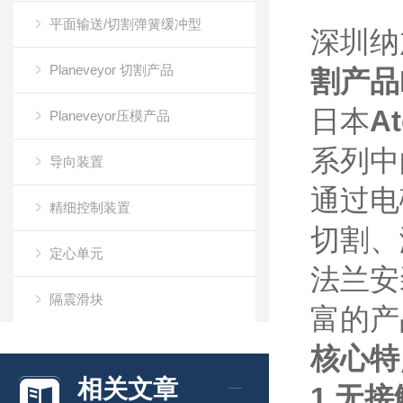
平面输送/切割弹簧缓冲型
深圳纳
Planeveyor 切割产品
割产品
日本
A
Planeveyor压模产品
系列中
导向装置
通过电
精细控制装置
切割、
定心单元
法兰安
隔震滑块
富的产
万向滚珠
核心特
相关文章
1.无