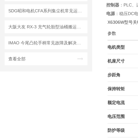
控制器
：PLC
SDG昭和电机CFA系列集尘机常见运维问题解决
电源
：稳压DC
X6306W型号
大阪大友 RX-3 充气轮胎型油桶搬运车，户外 / 崎岖路面轻松转运！
参数
IMAO 今尾凸轮手柄常见故障及解决方法有哪些？
电机类型
查看全部
机座尺寸
步距角
保持转矩
额定电流
电压范围
防护等级