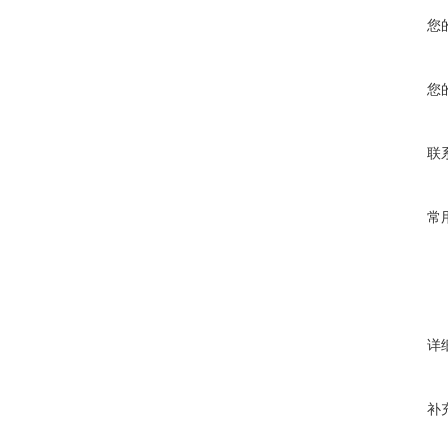
您
您
联
常
详
补