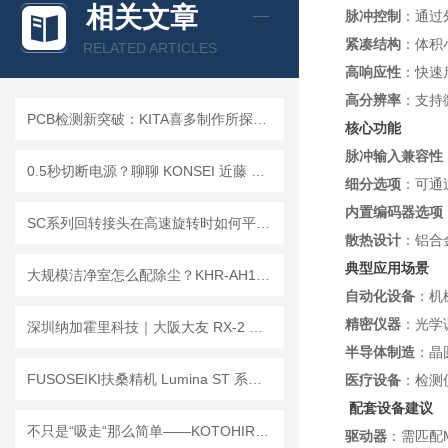
相关文章
脉冲控制
：通过
查看全部产品 >>
紧凑结构
：体积
RELATED ARTICLES
高响应性
：快速
高分辨率
：支持
PCB检测新突破：KITA喜多制作所探针的创新应用与优势
核心功能
脉冲输入兼容性
0.5秒切断电源？聊聊 KONSEI 近藤 QRB 的快速保护逻辑
细分选项
：可通
内置编码器选项
SC系列回转接头在高速旋转时如何平衡密封性和使用寿命？
散热设计
：铝合
典型应用场景
大规模洁净室怎么配除尘？KHR-AH1 vs KTV-MV1 选型指南
自动化设备
：机
精密仪器
：光学
深圳纳加霍里科技｜大阪大友 RX-2 托盘型油桶搬运车，油桶装卸一步到位！
半导体制造
：晶
FUSOSEIKI扶桑精机 Lumina ST 系列自动喷枪：细节里的工业质感
医疗设备
：检测
配套设备建议
不只是“吸走“那么简单——KOTOHIRA琴平KDC-TD1工作台集尘器工作原理解析
驱动器
：需匹配