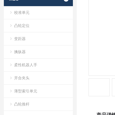
校准单元
凸轮定位
变距器
擒纵器
柔性机器人手
开合夹头
薄型索引单元
凸轮推杆