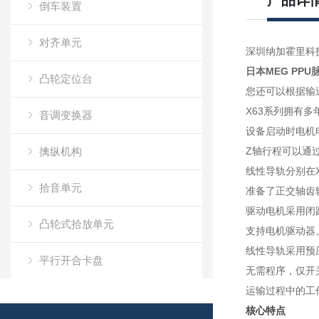
产品详
倒车装置
对齐单元
深圳纳加霍里科
日本MEG PPU
凸轮定位台
您还可以根据输送
X63系列拥有
音调变换器
设备启动时电机
擒纵机构
Z轴行程可以通
线性导轨分别在X
拾音单元
准备了正交轴齿
驱动电机采用闭路
凸轮式拾放单元
支持电机驱动器
线性导轨采用预
平行开合卡盘
无需程序，仅开关
运输过程中的工
脉冲控制电机X63
核心特点