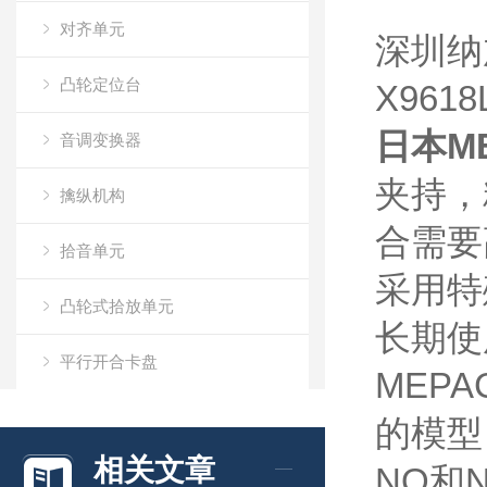
对齐单元
深圳纳
凸轮定位台
X961
日本M
音调变换器
夹持，
擒纵机构
合需要
拾音单元
采用特
凸轮式拾放单元
长期使
平行开合卡盘
MEP
脉冲控制电机X63
的模型
相关文章
NO和