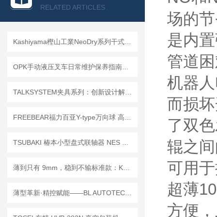
查看全部产品 >>
RELATED ARTICLES
场的节
是内置
Kashiyama樫山工業NeoDry系列干式真空泵产品细节解析
管道困
OPK手动液压叉车日常维护保养指南｜延长设备使用寿命，稳定车间搬运工况
机器人
TALKSYSTEM夹具系列：创新设计解决螺丝夹具痛点，提升安全性与效率！
而损坏
FREEBEAR福力百亚Y-type万向球 高效运输
了双色
辊之间
TSUBAKI 椿本小型盘式联轴器 NES 系列 | 选型与维护类常见问题解答
可用于
薄到只有 9mm，稳到不输标准款：KONSEI CKA‑70MS 实测解析
超薄1
薄型革新·精控赋能——BL AUTOTEC必爱路新品USP系列快换器技术解析
方便，