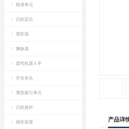
校准单元
凸轮定位
变距器
擒纵器
柔性机器人手
开合夹头
薄型索引单元
凸轮推杆
产品详
倒车装置