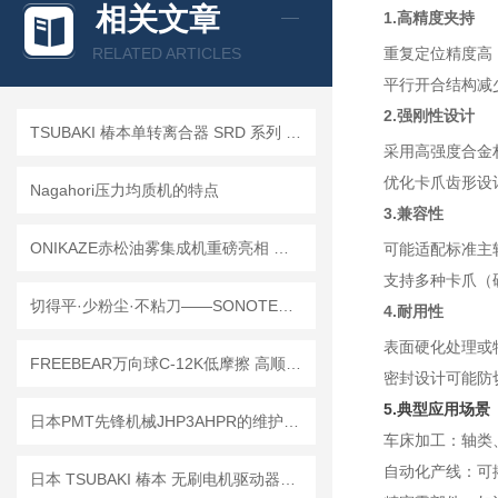
相关文章
1.高精度夹持
查看全部产品 >>
RELATED ARTICLES
重复定位精度高（
平行开合结构减
2.强刚性设计
TSUBAKI 椿本单转离合器 SRD 系列 常见问题解答及实操方案
采用高强度合金
优化卡爪齿形设
Nagahori压力均质机的特点
3.兼容性
ONIKAZE赤松油雾集成机重磅亮相 以三重核心优势树立工业净化新范式
可能适配标准主轴
支持多种卡爪（
切得平·少粉尘·不粘刀——SONOTEC 松泰克 SF-653 超声波切割机
4.耐用性
表面硬化处理或
FREEBEAR万向球C-12K低摩擦 高顺畅 工业运输
密封设计可能防
5.典型应用场景
日本PMT先锋机械JHP3AHPR的维护保养周期是多久？
车床加工：轴类
自动化产线：可
日本 TSUBAKI 椿本 无刷电机驱动器｜精准驱动，高效可靠