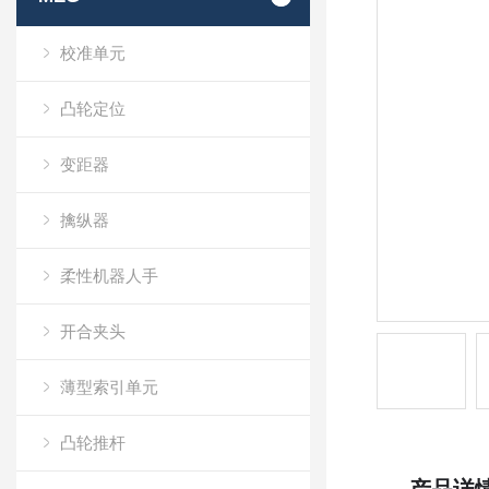
校准单元
凸轮定位
变距器
擒纵器
柔性机器人手
开合夹头
薄型索引单元
凸轮推杆