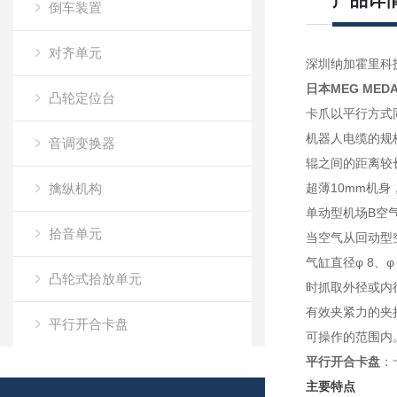
产品详
倒车装置
对齐单元
深圳纳加霍里科
日本MEG ME
凸轮定位台
卡爪以平行方式
机器人电缆的规
音调变换器
辊之间的距离较
擒纵机构
超薄10mm机
单动型机场B空
拾音单元
当空气从回动型
气缸直径φ 8
凸轮式拾放单元
时抓取外径或内
有效夹紧力的夹
平行开合卡盘
可操作的范围内
平行开合卡盘
：
脉冲控制电机X63
主要特点