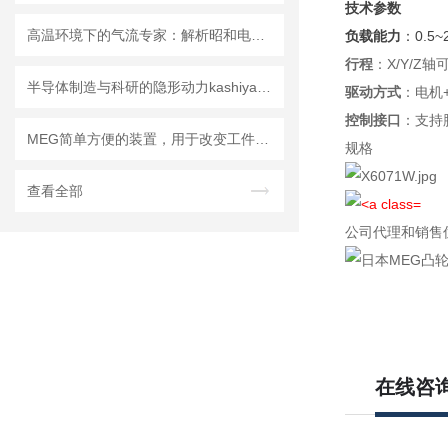
技术参数
高温环境下的气流专家：解析昭和电机 WE系列 直动式送风机
负载能力
：0.5
行程
：X/Y/Z轴
半导体制造与科研的隐形动力kashiyama樫山工业的选型指南与行业案例分析
驱动方式
：电机
控制接口
：支持脉
MEG简单方便的装置，用于改变工件的螺距PCU
规格
查看全部
公司代理和销售
在线咨