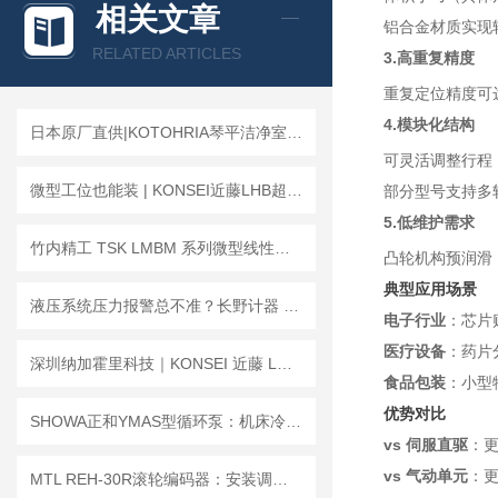
相关文章
铝合金材质实现
查看全部产品 >>
RELATED ARTICLES
3.高重复精度
重复定位精度可
4.模块化结构
日本原厂直供|KOTOHRIA琴平洁净室专用便携式吸尘器KTV-MV1
可灵活调整行程
微型工位也能装 | KONSEI近藤LHB超小型直线导轨平行卡爪，小空间的大作为
部分型号支持多
5.低维护需求
竹内精工 TSK LMBM 系列微型线性导轨｜小体积・高精度・强刚性
凸轮机构预润滑
典型应用场景
液压系统压力报警总不准？长野计器 CE16 电子式压力开关细节拆解
电子行业
：芯片
医疗设备
：药片
深圳纳加霍里科技｜KONSEI 近藤 LHC 手动快换平行气爪
食品包装
：小型
优势对比
SHOWA正和YMAS型循环泵：机床冷却液泵安装调试与常见问题解答
vs 伺服直驱
：
vs 气动单元
：
MTL REH-30R滚轮编码器：安装调试+运维全流程指南