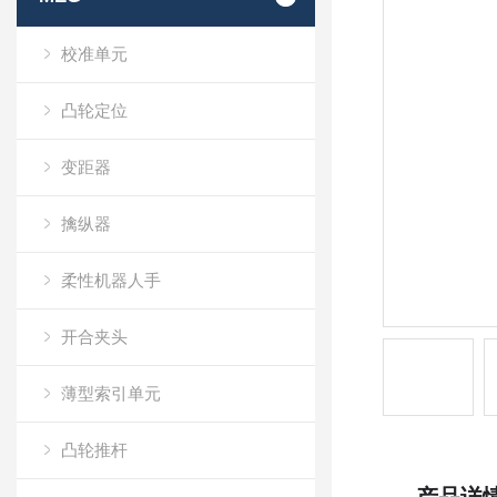
校准单元
凸轮定位
变距器
擒纵器
柔性机器人手
开合夹头
薄型索引单元
凸轮推杆