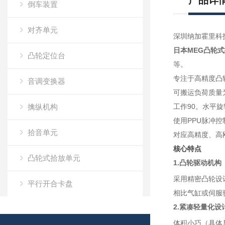
产品详
倒车装置
对齐单元
深圳纳加霍里科
日本MEG凸轮
凸轮定位台
等。
专注于高精度凸轮机
音调变换器
可搬运负荷质量
擒纵机构
工作90。水平
使用PPU脉冲
拾音单元
对应高精度、高
核心特点
凸轮式拾放单元
1.凸轮驱动机构
采用精密凸轮设
平行开合卡盘
相比气缸或伺服
2.紧凑轻量化设
脉冲控制电机X63
体积小巧（具体