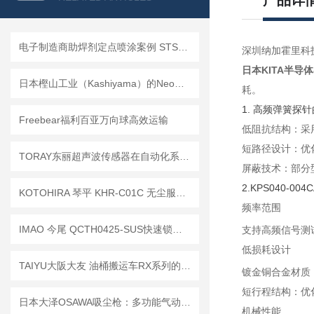
产品详
电子制造商助焊剂定点喷涂案例 STS-10SK-0.5X-MHS
深圳纳加霍里科
日本KITA半导
日本樫山工业（Kashiyama）的NeoDry E系列便携风冷干式真空泵介绍
耗。
1. 高频弹簧探
Freebear福利百亚万向球高效运输
低阻抗结构：采
短路径设计：优
TORAY东丽超声波传感器在自动化系统中的应用
屏蔽技术：部分
2.KPS040-0
KOTOHIRA 琴平 KHR-C01C 无尘服除尘机的的除静电功能具体是如何实现的？
频率范围
IMAO 今尾 QCTH0425-SUS快速锁紧器如何安装以避免偏载？
支持高频信号测
低损耗设计
TAIYU大阪大友 油桶搬运车RX系列的工作原理。
镀金铜合金材质
短行程结构：优
日本大泽OSAWA吸尘枪：多功能气动技术重塑工业清洁新生态
机械性能