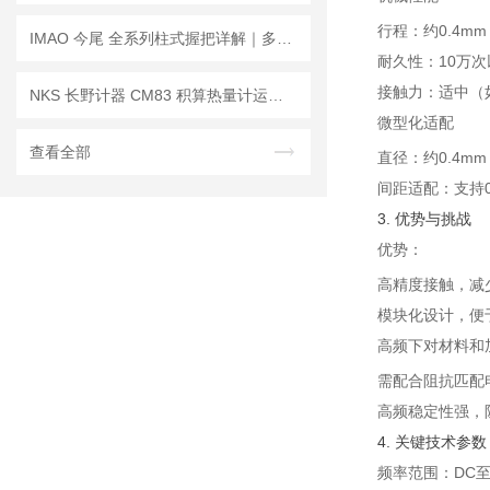
行程：约0.4m
IMAO 今尾 全系列柱式握把详解｜多材质细分款，覆盖全工况操作需求
耐久性：10万
接触力：适中（如
NKS 长野计器 CM83 积算热量计运算部 维修保养指南
微型化适配
查看全部
直径：约0.4m
间距适配：支持
3. 优势与挑战
优势：
高精度接触，减
模块化设计，便于集
高频下对材料和
需配合阻抗匹配
高频稳定性强，
4. 关键技术参数
频率范围：DC至4