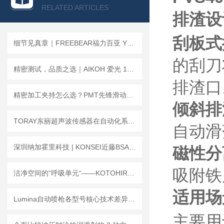
查看全部产品 >>
RELATED ARTICLES
排渣设
刮板式
细节见真章｜FREEBEAR福力百亚 Y型万向球，守护您的每一道输送工序
的刮刀
精密测试，品质之选｜AIKOH 爱光 1605K 台式载荷测试机
排渣口
精密加工夹持怎么选？PMT先锋滑动式气动卡盘选型思路解析
倾斜排
TORAY东丽超声波传感器在自动化系统中的应用
自动滑
深圳纳加霍里科技 | KONSEI近藤BSA超小型平行气爪
磁性分
吸附铁
洁净空间的“呼吸单元“——KOTOHIRA 琴平非标定制 FFU 风扇过滤单元产品解析
适用场
Lumina自动喷枪各型号核心技术差异及应用
主要用