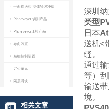
平面输送/切割弹簧缓冲型
深圳纳
Planeveyor 切割产品
类型PV
日本
A
Planeveyor压模产品
送机<
导向装置
缝。
精细控制装置
通过输
定心单元
等）刮
隔震滑块
输送带
万向滚珠
境。
相关文章
PVS