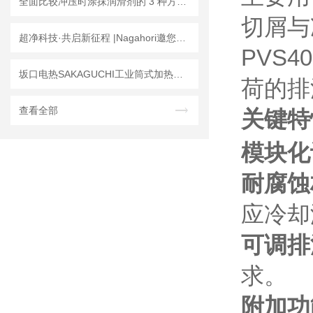
全面比较冲压时涂抹润滑剂的 3 种方法！Lumina ST-6-1.0X
切屑与
超净科技·共启新征程 |Nagahori邀您共聚 SEMICON China
PVS
坂口电热SAKAGUCHI工业筒式加热器在生产线中的优势与性能说明
荷的排
查看全部
关键特
模块化
耐腐蚀
应冷却
可调排
求。
附加功