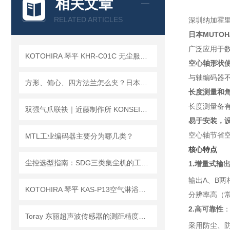
相关文章
RELATED ARTICLES
深圳纳加霍
日本MUTO
广泛应用于
KOTOHIRA 琴平 KHR-C01C 无尘服除尘机的的除静电功能具体是如何实现的？
空心轴形状
与轴编码器
方形、偏心、四方法兰怎么夹？日本PMT先锋异形件专用四爪卡盘给出答案
长度测量和
长度测量备有
双强气爪联袂｜近藤制作所 KONSEI×MEG 精密自动化夹持精选
易于安装，
空心轴节省
MTL工业编码器主要分为哪几类？
核心特点
尘控选型指南：SDG三类集尘机的工况适配逻辑与性能解析
1.增量式输
输出A、B
KOTOHIRA 琴平 KAS-P13空气淋浴器 三面 13 组万向喷嘴立体全覆盖
分辨率高（常
2.高可靠性
Toray 东丽超声波传感器的测距精度校准操作指南
采用防尘、防