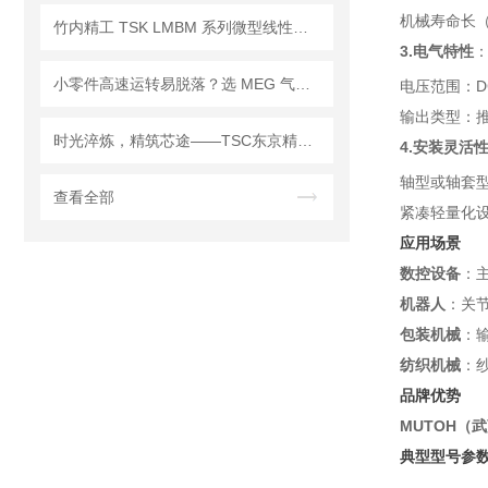
机械寿命长
竹内精工 TSK LMBM 系列微型线性导轨｜小体积・高精度・强刚性
3.电气特性
小零件高速运转易脱落？选 MEG 气爪，牢牢锁紧不飞件
电压范围：DC
输出类型：推挽
时光淬炼，精筑芯途——TSC东京精电的迭代之路与业务深耕
4.安装灵活
轴型或轴套
查看全部
紧凑轻量化
应用场景
数控设备
：
机器人
：关
包装机械
：
纺织机械
：
品牌优势
MUTOH（
典型型号参