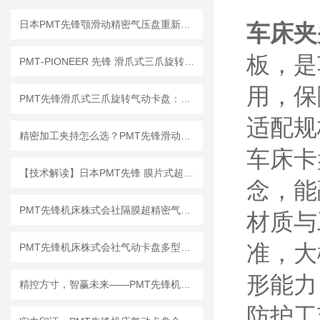
日本PMT先锋颚滑动精密气压盘重新定义工业夹持标准！
车床夹
板，是
PMT‑PIONEER 先锋 滑爪式三爪旋转气动卡盘 83‑3‑2.5 / 125‑3‑2.5
用，保
PMT先锋滑爪式三爪旋转气动卡盘：车间高频故障与排查处理指南
适配规
精密加工夹持怎么选？PMT先锋滑动式气动卡盘选型思路解析
车床卡
【技术解读】日本PMT先锋 膜片式超精密气动卡盘 4HN8-3-Q 工作原理
念，能
PMT先锋机床株式会社隔膜超精密气动卡盘4HN6/4HN8产品详细介绍
材质与
准，大
PMT先锋机床株式会社气动卡盘多型号优点及应用场景解析
形能力
精控方寸，智赢未来——PMT先锋机床气动卡盘全系列震撼亮相
防护工