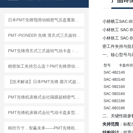
产品详
日本PMT先锋颚滑动精密气压盘重新定义工业夹持标准！
小林铁工SAC-
小林铁工 SAC
PMT‑PIONEER 先锋 滑爪式三爪旋转气动卡盘 83‑3‑2.5 / 125‑3‑2.5
小林铁工 SAC‑
密工件夹持与批
PMT先锋滑爪式三爪旋转气动卡盘：车间高频故障与排查处理指南
一、核心型号与
型号
卡盘外径 
精密加工夹持怎么选？PMT先锋滑动式气动卡盘选型思路解析
SAC‑4B2
140
SAC‑4B3
140
【技术解读】日本PMT先锋 膜片式超精密气动卡盘 4HN8-3-Q 工作原理
SAC‑5B2
160
SAC‑5B3
160
PMT先锋机床株式会社隔膜超精密气动卡盘4HN6/4HN8产品详细介绍
SAC‑6B2
186
SAC‑6B3
186
PMT先锋机床株式会社气动卡盘多型号优点及应用场景解析
二、关键性能参
夹持范围
：标配
精控方寸，智赢未来——PMT先锋机床气动卡盘全系列震撼亮相
结构设计
：前置