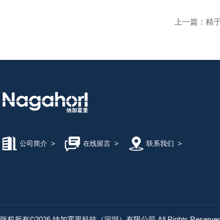
MASUDA增田
上一篇：
精于
ANRITSU安立计器
YODOGAWA淀川
日本ACROEDGE
公司简介
>
在线留言
>
联系我们
>
KTC京都机械
KAKUHUNTER写真化学
版权所有©2026 纳加霍里科技（深圳）有限公司 All Rights Reserv
日本KIRA