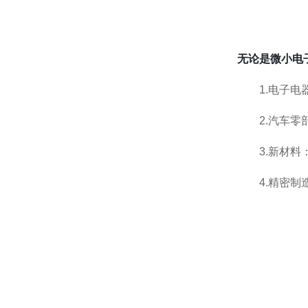
FREEBEAR福力百亚
无论是微小电
KOSHIN工进
1.电子电
2.汽车零
MICROSTONE微石
3.新材料
MTL编码器
4.精密制
ATEC爱泰克
NEXT Corporation