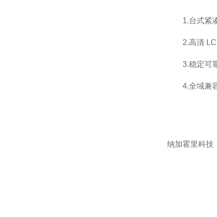
KASHIYAMA慳山工业
1.台式紧
AND艾安得
2.高清 L
3.稳定可
YODONO世殿
4.全域兼
MAEDA KOKI/前田工机
KAWAHARA河原
纳加霍里科技
Microsquar高清显微镜
ONIKAZE赤松电机