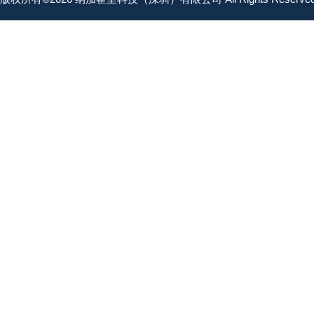
ACEGIKEN技研
MAKISHINKO牧新光
日本ZYFENG
SR泵
KITA 半导体探针
Kotohira 琴平