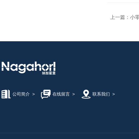
KASHIYAMA慳山工业
上一篇：
小零
AND艾安得
YODONO世殿
MAEDA KOKI/前田工机
KAWAHARA河原
公司简介
>
在线留言
>
联系我们
>
Microsquar高清显微镜
ONIKAZE赤松电机