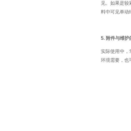
见。如果是较
FREEBEAR福力百亚
料中可见单动约 
KOSHIN工进
5. 附件与维
实际使用中，
MICROSTONE微石
环境需要，也
MTL编码器
ATEC爱泰克
NEXT Corporation