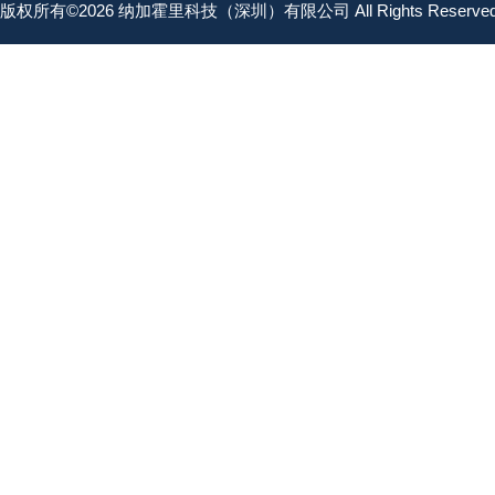
版权所有©2026 纳加霍里科技（深圳）有限公司 All Rights Reserv
KONSEI近藤气爪
FUSOSEIKI扶桑精机
OSAWA大泽
BL AUTOTEC必爱路
ISB井口机工
SR-ENGINEERING工程