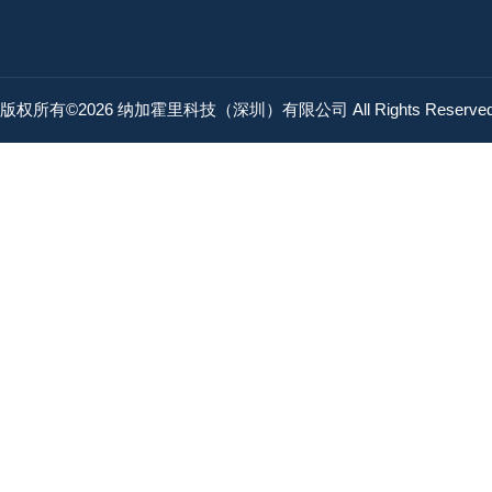
KONSEI近藤气爪
版权所有©2026 纳加霍里科技（深圳）有限公司 All Rights Reserv
FUSOSEIKI扶桑精机
OSAWA大泽
BL AUTOTEC必爱路
ISB井口机工
SR-ENGINEERING工程