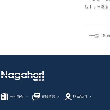
KASHIYAMA慳山工业
程中，应遵循
AND艾安得
上一篇：
So
YODONO世殿
MAEDA KOKI/前田工机
KAWAHARA河原
Microsquar高清显微镜
公司简介
>
在线留言
>
联系我们
>
ONIKAZE赤松电机