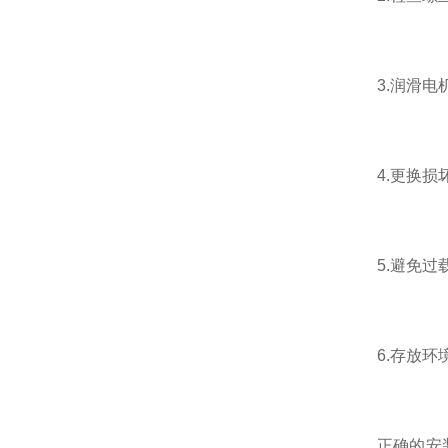
FREEBEAR福力百亚
3.润滑电机
KOSHIN工进
4.更换损坏
MICROSTONE微石
MTL编码器
5.避免过载
ATEC爱泰克
6.存放环境
NEXT Corporation
正确的安装