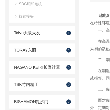
SDG昭和电机
瑞电S
旋转接头
在特殊环境
一、高
Taiyu大阪大友
在高温环
风扇的散热
TORAY东丽
二、潮
NAGANO KEIKI长野计器
在潮湿
或损坏。同
TSK竹内精工
三、腐
面对腐蚀
BISHAMON毘沙门
外，定期对