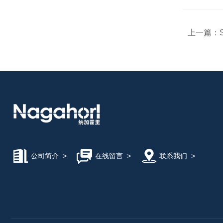
FREEBEAR福力百亚
上一篇：
KOSHIN工进
MICROSTONE微石
MTL编码器
ATEC爱泰克
公司简介
>
在线留言
>
联系我们
>
NEXT Corporation
KASHIYAMA慳山工业