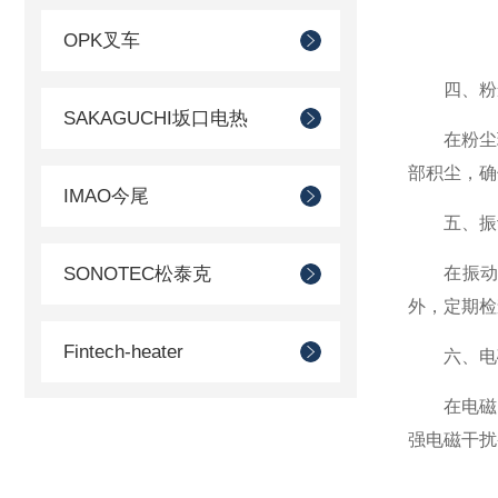
OPK叉车
四、粉
SAKAGUCHI坂口电热
在粉尘环
部积尘，确
IMAO今尾
五、振动
SONOTEC松泰克
在振动与
外，定期检
Fintech-heater
六、电磁
在电磁干
SUIDEN瑞电
强电磁干扰