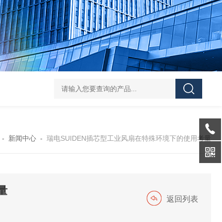
L-00/01/02/03DAICO
-
新闻中心
-
瑞电SUIDEN插芯型工业风扇在特殊环境下的使用考量
量
返回列表