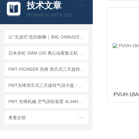
技术文章
FREEBEAR福力百亚
TECHNICAL ARTICLES
KOSHIN工进
让“无滤式”也别偷懒｜赤松 ONIKAZE SMM-150 油雾集尘机维保实操指引
日本赤松 SMM-100 离心油雾集尘机 无滤芯免维护机床油雾收集设备
MICROSTONE微石
PMT‑PIONEER 先锋 滑爪式三爪旋转气动卡盘 83‑3‑2.5 / 125‑3‑2.5
MTL编码器
PMT先锋滑爪式三爪旋转气动卡盘：车间高频故障与排查处理指南
ATEC爱泰克
PMT 先锋机械 空气供给装置 4L3AHPR｜数控车床主轴多路介质输送方案
查看全部
NEXT Corporation