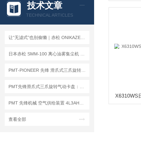
技术文章
FREEBEAR福力百亚
TECHNICAL ARTICLES
KOSHIN工进
让“无滤式”也别偷懒｜赤松 ONIKAZE SMM-150 油雾集尘机维保实操指引
日本赤松 SMM-100 离心油雾集尘机 无滤芯免维护机床油雾收集设备
MICROSTONE微石
PMT‑PIONEER 先锋 滑爪式三爪旋转气动卡盘 83‑3‑2.5 / 125‑3‑2.5
MTL编码器
PMT先锋滑爪式三爪旋转气动卡盘：车间高频故障与排查处理指南
ATEC爱泰克
PMT 先锋机械 空气供给装置 4L3AHPR｜数控车床主轴多路介质输送方案
查看全部
NEXT Corporation